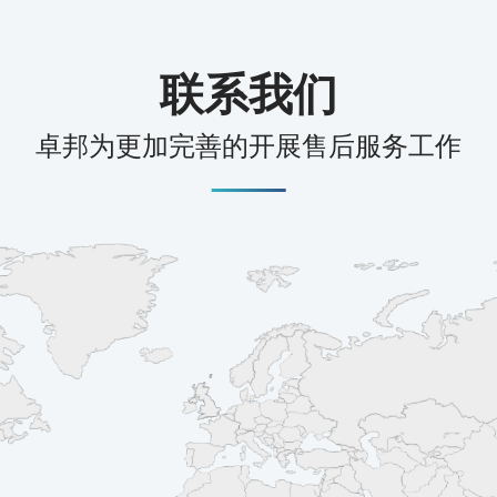
联系我们
卓邦为更加完善的开展售后服务工作