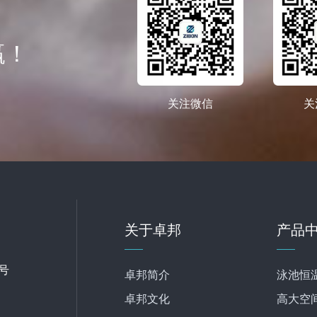
赢！
关注微信
关
关于卓邦
产品
号
卓邦简介
泳池恒
卓邦文化
高大空