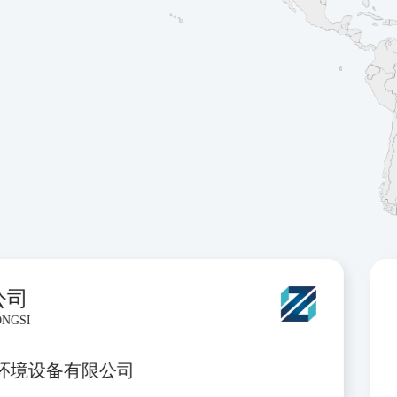
公司
NGSI
环境设备有限公司