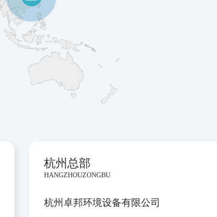
杭州总部
HANGZHOUZONGBU
杭州卓邦环境设备有限公司