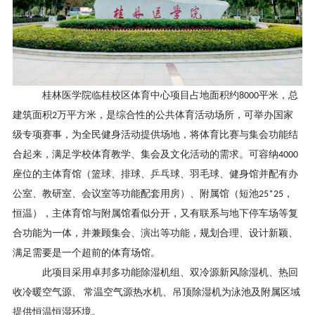
桂林医学院临桂校区体育中心项目占地面积约
平米，总
8000
建筑面积
万平方米，是综合性的公共体育活动场所，可举办国家
2
级专项赛事，为全民健身活动提供场地，将体育比赛与集会功能结
合起来，满足学校体育教学、集会及文化活动的需求。可容纳
4000
座位的主体育馆（篮球、排球、乒乓球、羽毛球、健身馆并配有办
公室、教研室、会议室等功能配套用房）、附属馆（短池
，
25*25
恒温），主体育馆与附属馆看似分开，又有联系与地下停车场等复
合功能为一体，并兼顾集会、演出等功能，规划合理、设计新颖、
满足需要是一个超前的体育场馆。
此项目采用卓邦
多功能除湿机组
、
双冷源新风除湿机
、
热回
收冷暖空气源
、
常温空气源热水机
、
吊顶除湿机
为泳池及附属区域
提供恒温恒湿环境。